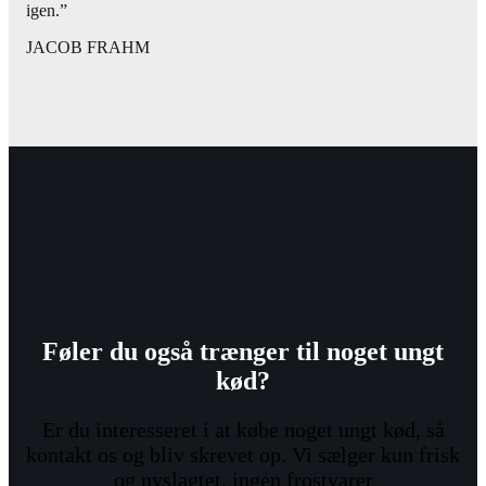
igen.”
JACOB FRAHM
Føler du også trænger til noget ungt
kød?
Er du interesseret i at købe noget ungt kød, så
kontakt os og bliv skrevet op. Vi sælger kun frisk
og nyslagtet, ingen frostvarer