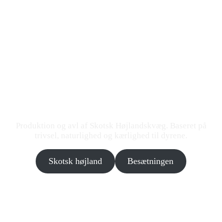
Godt kød er Ungt Kød.
Produktion og avl af Skotsk Højlandskvæg. Baseret på
trivsel, naturlighed og kærlighed til dyrene.
Skotsk højland
Besætningen