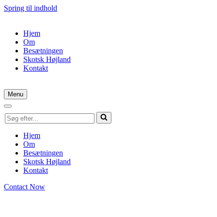
Spring til indhold
Hjem
Om
Besætningen
Skotsk Højland
Kontakt
Menu
Navigation
menu
Navigation
Søg
menu
efter...
Hjem
Om
Besætningen
Skotsk Højland
Kontakt
Contact Now